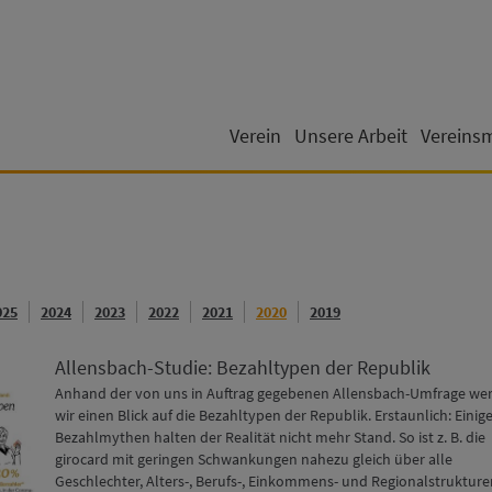
Verein
Unsere Arbeit
Vereins
025
2024
2023
2022
2021
2020
2019
Allensbach-Studie: Bezahltypen der Republik
Anhand der von uns in Auftrag gegebenen Allensbach-Umfrage we
wir einen Blick auf die Bezahltypen der Republik. Erstaunlich: Einig
Bezahlmythen halten der Realität nicht mehr Stand. So ist z. B. die
girocard mit geringen Schwankungen nahezu gleich über alle
Geschlechter, Alters-, Berufs-, Einkommens- und Regionalstrukture