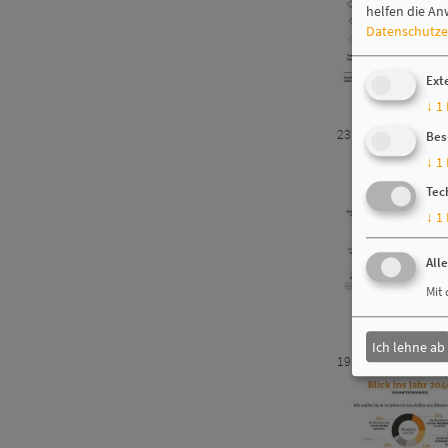
helfen die An
Datenschutze
Ext
↓
1
23.04.2020
Bes
↓
1
Tec
↓
1
All
Mit 
Ich lehne ab
19.03.2020