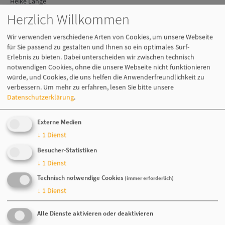
Heike Lange
E-Mail:
heike.lange@initiative-dz.de
Herzlich Willkommen
Initiative Deutsche Zahlungssysteme e. V.
Wir verwenden verschiedene Arten von Cookies, um unsere Webseite
Burgstraße 28
für Sie passend zu gestalten und Ihnen so ein optimales Surf-
10178 Berlin
Erlebnis zu bieten. Dabei unterscheiden wir zwischen technisch
Tel. +49 (0) 30 509 313 300
notwendigen Cookies, ohne die unsere Webseite nicht funktionieren
würde, und Cookies, die uns helfen die Anwenderfreundlichkeit zu
verbessern.
Um mehr zu erfahren, lesen Sie bitte unsere
Datenschutzerklärung
.
Externe Medien
Satzung der Initiative Deutsche
↓
1
Dienst
Zahlungssysteme e.V.
Besucher-Statistiken
Download
↓
1
Dienst
Aktuelle Beitragsordnung
Technisch notwendige Cookies
(immer erforderlich)
Download
↓
1
Dienst
Alle Dienste aktivieren oder deaktivieren