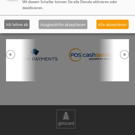
Mit diesem Schalter können Sie alle Dienste aktivieren oder
deaktivieren.
Mitglieder
Ich lehne ab
Ausgewählte akzeptieren
Alle akzeptieren
Zur vollständigen Mitgliederübersicht geht es
hier
entlang.