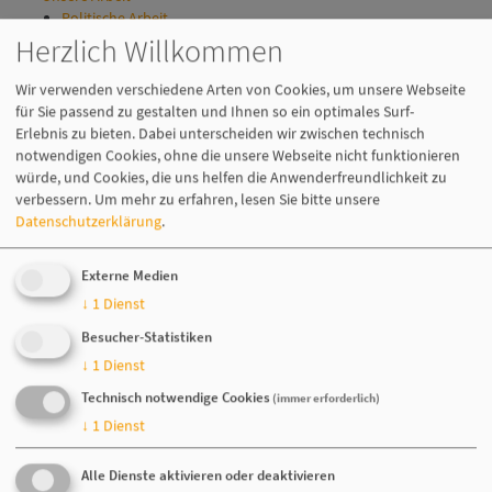
Politische Arbeit
Verbraucher­informationen
Herzlich Willkommen
Bezahlen an der Kasse
Schutz vor Betrug
Wir verwenden verschiedene Arten von Cookies, um unsere Webseite
Marktforschung
für Sie passend zu gestalten und Ihnen so ein optimales Surf-
Handel
Erlebnis zu bieten. Dabei unterscheiden wir zwischen technisch
Mobilität
notwendigen Cookies, ohne die unsere Webseite nicht funktionieren
Automaten
würde, und Cookies, die uns helfen die Anwenderfreundlichkeit zu
Kommunale Projekte
verbessern.
Um mehr zu erfahren, lesen Sie bitte unsere
Vereinsmagazin
Datenschutzerklärung
.
Vergangene Ausgaben
Festschrift zum Jubiläum
Externe Medien
Newsroom
Pressemitteilungen
↓
1
Dienst
Aktuelles
Besucher-Statistiken
Mediathek
↓
1
Dienst
Bilder
Videos
Technisch notwendige Cookies
(immer erforderlich)
Veranstaltungen
↓
1
Dienst
Alle Dienste aktivieren oder deaktivieren