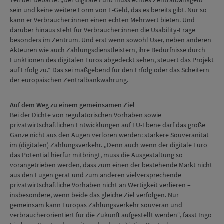
Teil der Debatte: „Der digitale Euro muss echtes Zentralbankgeld
sein und keine weitere Form von E-Geld, das es bereits gibt. Nur so
kann er Verbraucher:innen einen echten Mehrwert bieten. Und
darüber hinaus steht für Verbraucher:innen die Usability-Frage
besonders im Zentrum. Und erst wenn sowohl User, neben anderen
Akteuren wie auch Zahlungsdienstleistern, ihre Bedürfnisse durch
Funktionen des digitalen Euros abgedeckt sehen, steuert das Projekt
auf Erfolg zu.“ Das sei maßgebend für den Erfolg oder das Scheitern
der europäischen Zentralbankwährung.
Auf dem Weg zu einem gemeinsamen Ziel
Bei der Dichte von regulatorischen Vorhaben sowie
privatwirtschaftlichen Entwicklungen auf EU-Ebene darf das große
Ganze nicht aus den Augen verloren werden: stärkere Souveränität
im (digitalen) Zahlungsverkehr. „Denn auch wenn der digitale Euro
das Potential hierfür mitbringt, muss die Ausgestaltung so
vorangetrieben werden, dass zum einen der bestehende Markt nicht
aus den Fugen gerät und zum anderen vielversprechende
privatwirtschaftliche Vorhaben nicht an Wertigkeit verlieren –
insbesondere, wenn beide das gleiche Ziel verfolgen. Nur
gemeinsam kann Europas Zahlungsverkehr souverän und
verbraucherorientiert für die Zukunft aufgestellt werden“, fasst Ingo