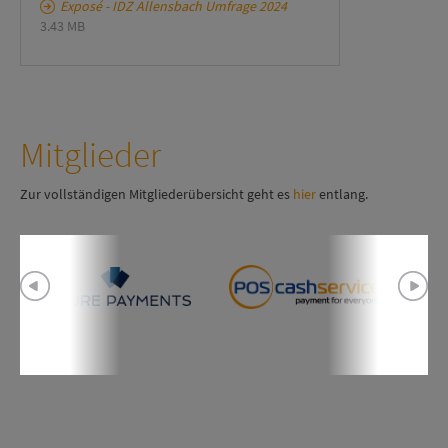
Exposé - IDZ Allensbach Umfrage 2024
3.43 MB
Mitglieder
Zur vollständigen Mitgliederübersicht geht es
hier
entlang.