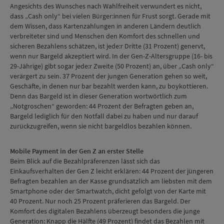
Angesichts des Wunsches nach Wahlfreiheit verwundert es nicht,
dass „Cash only“ bei vielen Bürger:innen für Frust sorgt. Gerade mit
dem Wissen, dass Kartenzahlungen in anderen Ländern deutlich
verbreiteter sind und Menschen den Komfort des schnellen und
sicheren Bezahlens schätzen, ist jede:r Dritte (31 Prozent) genervt,
wenn nur Bargeld akzeptiert wird. In der Gen-Z-Altersgruppe (16- bis
29-Jährige) gibt sogar jede:r Zweite (50 Prozent) an, über „Cash only“
verärgert zu sein. 37 Prozent der jungen Generation gehen so weit,
Geschäfte, in denen nur bar bezahlt werden kann, zu boykottieren.
Denn das Bargeld ist in dieser Generation wortwörtlich zum
„Notgroschen“ geworden: 44 Prozent der Befragten geben an,
Bargeld lediglich für den Notfall dabei zu haben und nur darauf
zurückzugreifen, wenn sie nicht bargeldlos bezahlen können.
Mobile Payment in der Gen Z an erster Stelle
Beim Blick auf die Bezahlpräferenzen lässt sich das
Einkaufsverhalten der Gen Z leicht erklären: 44 Prozent der jüngeren
Befragten bezahlen an der Kasse grundsätzlich am liebsten mit dem
Smartphone oder der Smartwatch, dicht gefolgt von der Karte mit
40 Prozent. Nur noch 25 Prozent präferieren das Bargeld. Der
Komfort des digitalen Bezahlens überzeugt besonders die junge
Generation: Knapp die Hälfte (49 Prozent) findet das Bezahlen mit