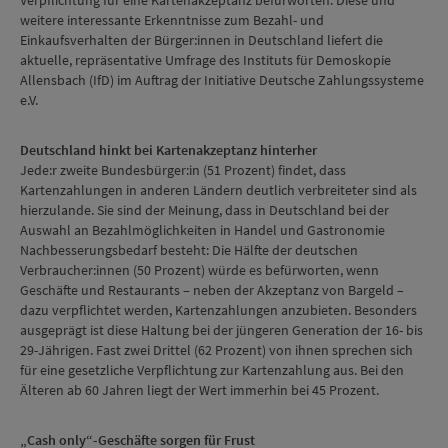
Verpflichtung für eine Kartenakzeptanz befürworten. Diese und
weitere interessante Erkenntnisse zum Bezahl- und
Einkaufsverhalten der Bürger:innen in Deutschland liefert die
aktuelle, repräsentative Umfrage des Instituts für Demoskopie
Allensbach (IfD) im Auftrag der Initiative Deutsche Zahlungssysteme
e.V.
Deutschland hinkt bei Kartenakzeptanz hinterher
Jede:r zweite Bundesbürger:in (51 Prozent) findet, dass
Kartenzahlungen in anderen Ländern deutlich verbreiteter sind als
hierzulande. Sie sind der Meinung, dass in Deutschland bei der
Auswahl an Bezahlmöglichkeiten in Handel und Gastronomie
Nachbesserungsbedarf besteht: Die Hälfte der deutschen
Verbraucher:innen (50 Prozent) würde es befürworten, wenn
Geschäfte und Restaurants – neben der Akzeptanz von Bargeld –
dazu verpflichtet werden, Kartenzahlungen anzubieten. Besonders
ausgeprägt ist diese Haltung bei der jüngeren Generation der 16- bis
29-Jährigen. Fast zwei Drittel (62 Prozent) von ihnen sprechen sich
für eine gesetzliche Verpflichtung zur Kartenzahlung aus. Bei den
Älteren ab 60 Jahren liegt der Wert immerhin bei 45 Prozent.
„Cash only“-Geschäfte sorgen für Frust