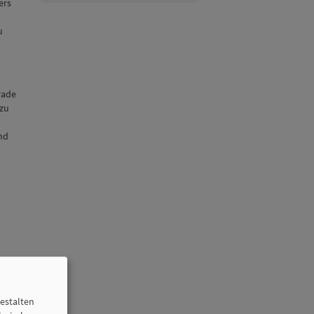
ers
u
m
rade
 zu
nd
n
estalten