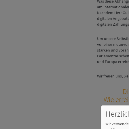
Was diese Abhängig
am Internationalen
Nachdem Herr Guil
digitalen Angebot
digitalen Zahlungs
Um unsere Selbstb
vor einer nie zuvo
stärken und voran
Parlamentarischen 
und Europa erreic
Wir freuen uns, S
Di
Wie erre
Herzli
Wir verwenden