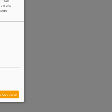
chnisch
 die uns
nsere
 akzeptieren