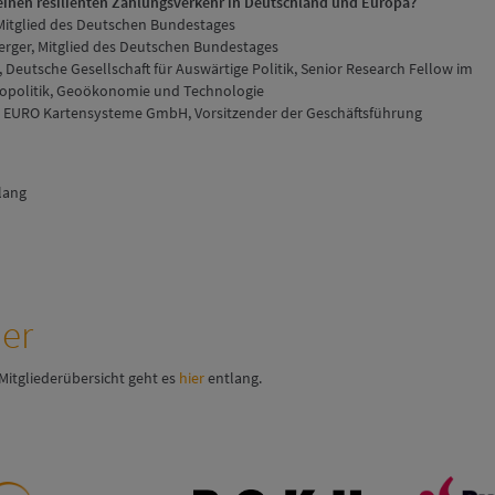
 einen resilienten Zahlungsverkehr in Deutschland und Europa?
 Mitglied des Deutschen Bundestages
erger, Mitglied des Deutschen Bundestages
, Deutsche Gesellschaft für Auswärtige Politik, Senior Research Fellow im
opolitik, Geoökonomie und Technologie
 EURO Kartensysteme GmbH, Vorsitzender der Geschäftsführung
lang
der
Mitgliederübersicht geht es
hier
entlang.