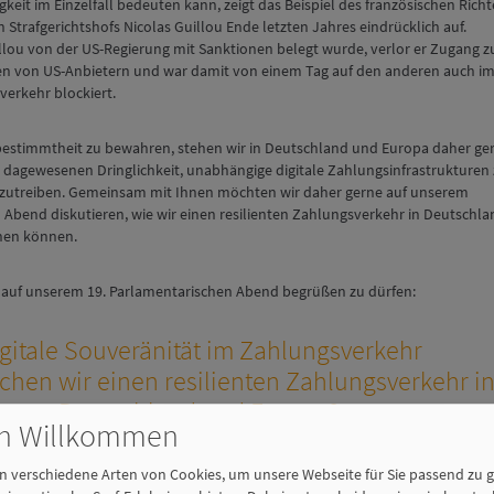
keit im Einzelfall bedeuten kann, zeigt das Beispiel des französischen Richt
 Strafgerichtshofs Nicolas Guillou Ende letzten Jahres eindrücklich auf.
lou von der US-Regierung mit Sanktionen belegt wurde, verlor er Zugang z
en von US-Anbietern und war damit von einem Tag auf den anderen auch i
verkehr blockiert.
estimmtheit zu bewahren, stehen wir in Deutschland und Europa daher ge
r dagewesenen Dringlichkeit, unabhängige digitale Zahlungsinfrastrukturen
zutreiben. Gemeinsam mit Ihnen möchten wir daher gerne auf unserem
Abend diskutieren, wie wir einen resilienten Zahlungsverkehr in Deutschla
hen können.
ie auf unserem 19. Parlamentarischen Abend begrüßen zu dürfen:
gitale Souveränität im Zahlungsverkehr
ichen wir einen resilienten Zahlungsverkehr i
Deutschland und Europa?
ch Willkommen
25. März 2026, 18:00 – 23:00 Uhr
Deutsche Parlamentarische Gesellschaft
 verschiedene Arten von Cookies, um unsere Webseite für Sie passend zu g