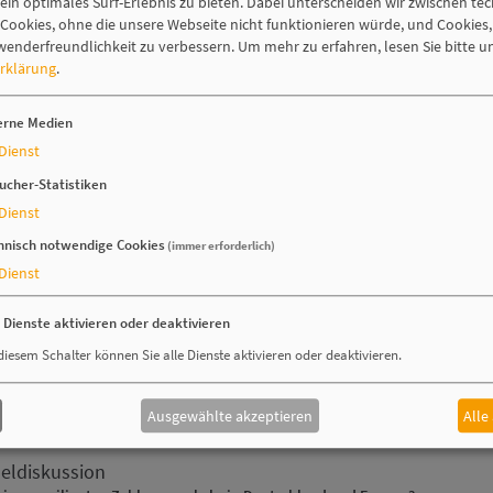
Friedrich-Ebert-Platz 2, 10117 Berlin
ein optimales Surf-Erlebnis zu bieten. Dabei unterscheiden wir zwischen te
ookies, ohne die unsere Webseite nicht funktionieren würde, und Cookies,
wenderfreundlichkeit zu verbessern.
Um mehr zu erfahren, lesen Sie bitte u
rklärung
.
lass
erne Medien
grüßung
Dienst
iative Deutsche Zahlungssysteme e.V., Vorstandsvorsitzender
ucher-Statistiken
Dienst
itische Keynote
hnisch notwendige Cookies
(immer erforderlich)
eit, Bundesministerium für Digitales und Staatsmodernisierung,
gitalpolitik und Wirtschaft
Dienst
 Prof. Dr. Luise Hölscher, Staatssekretärin –
e Dienste aktivieren oder deaktivieren
chvortrag
diesem Schalter können Sie alle Dienste aktivieren oder deaktivieren.
che Zahlungssysteme als Baustein für europäische digitale Souveränität
ler, Bundesverband der Deutschen Volksbanken und Raiffeisenbanken e.V.,
ands
Ausgewählte akzeptieren
Alle
neldiskussion