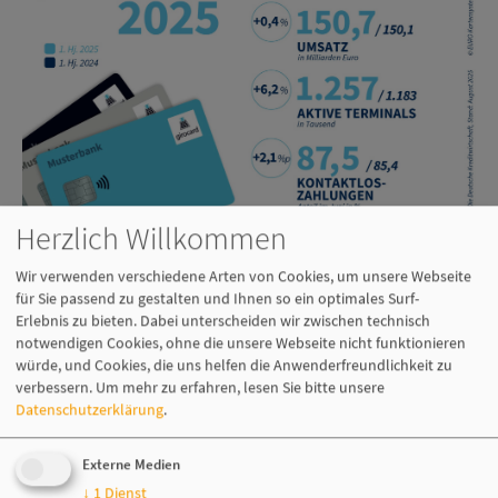
Herzlich Willkommen
Wir verwenden verschiedene Arten von Cookies, um unsere Webseite
Die aktuellen Zahlen der Deutschen Kreditwirtschaft belegen: Die
für Sie passend zu gestalten und Ihnen so ein optimales Surf-
girocard ist 2025 weiterhin das meistgenutzte bargeldlose
Erlebnis zu bieten. Dabei unterscheiden wir zwischen technisch
Zahlungsmittel in Deutschland. Im ersten Halbjahr nutzten
notwendigen Cookies, ohne die unsere Webseite nicht funktionieren
Kund:innen ihre Karte rund 4,04 Milliarden Mal – ein Plus von 5,3
würde, und Cookies, die uns helfen die Anwenderfreundlichkeit zu
Prozent gegenüber dem Vorjahreszeitraum (3,84 Milliarden
verbessern.
Um mehr zu erfahren, lesen Sie bitte unsere
Transaktionen). An mehr als 1.257.000 aktiven Terminals wurde die
Datenschutzerklärung
.
Karte eingesetzt - ein Anstieg um gut sechs Prozent zum
Vergleichszeitraum 2024. Der Kartenumsatz stieg im selben Zeitraum
auf 150,7 Milliarden Euro leicht an.
Externe Medien
↓
1
Dienst