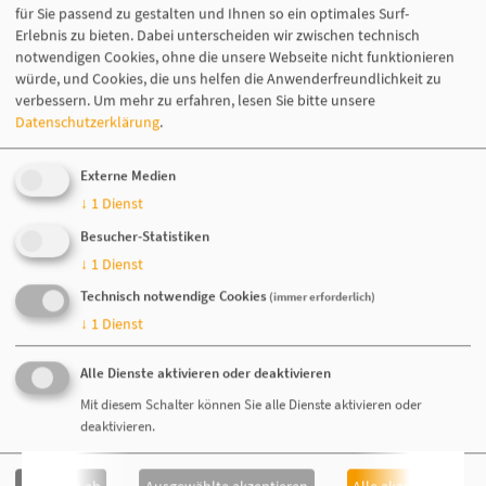
für Sie passend zu gestalten und Ihnen so ein optimales Surf-
Automatenland unterstützt Unternehmen beim einfachen Einstieg
Erlebnis zu bieten. Dabei unterscheiden wir zwischen technisch
und Ausbau in das eigene VendingBusiness und vertreibt
notwendigen Cookies, ohne die unsere Webseite nicht funktionieren
deutschlandweit Snack-, Getränke-, und Kaffeeautomaten.
würde, und Cookies, die uns helfen die Anwenderfreundlichkeit zu
Kund:innen können an den Automaten von Automatenland
verbessern.
Um mehr zu erfahren, lesen Sie bitte unsere
kontaktlos mit allen gängigen Karten, unter anderem der girocard,
Datenschutzerklärung
.
bezahlen.
Wir freuen uns auf die Zusammenarbeit!
Externe Medien
↓
1
Dienst
Weitere Informationen zu Automatenland finden Sie
hier
.
Besucher-Statistiken
↓
1
Dienst
Technisch notwendige Cookies
(immer erforderlich)
↓
1
Dienst
Mitglieder
Alle Dienste aktivieren oder deaktivieren
Mit diesem Schalter können Sie alle Dienste aktivieren oder
Zur vollständigen Mitgliederübersicht geht es
hier
entlang.
deaktivieren.