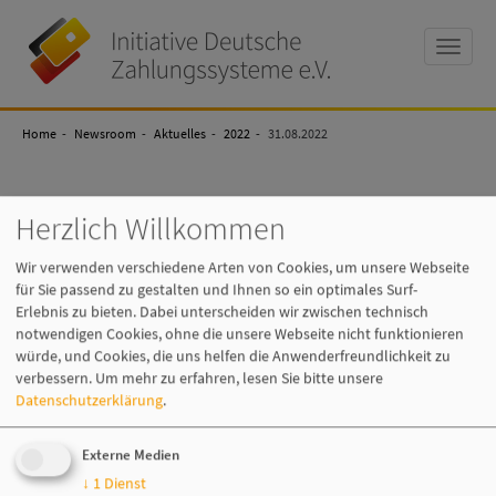
Toggle
naviga
Initiative
Deutsche
Home
Zahlungssysteme
Newsroom
Aktuelles
2022
31.08.2022
e.V
Herzlich Willkommen
Wir verwenden verschiedene Arten von Cookies, um unsere Webseite
für Sie passend zu gestalten und Ihnen so ein optimales Surf-
Erlebnis zu bieten. Dabei unterscheiden wir zwischen technisch
notwendigen Cookies, ohne die unsere Webseite nicht funktionieren
würde, und Cookies, die uns helfen die Anwenderfreundlichkeit zu
verbessern.
Um mehr zu erfahren, lesen Sie bitte unsere
Datenschutzerklärung
.
Mitglieder
Externe Medien
Zur vollständigen Mitgliederübersicht geht es
hier
entlang.
↓
1
Dienst