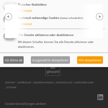
Besucher-Statistiken
↓
1
Dienst
Technisch notwendige Cookies
(immer erforderlich)
↓
1
Dienst
Alle Dienste aktivieren oder deaktivieren
Mit diesem Schalter können Sie alle Dienste aktivieren oder
deaktivieren.
Ich lehne ab
Ausgewählte akzeptieren
Alle akzeptieren
KONTAKT
IMPRESSUM
GENDER-HINWEIS
DATENSCHUTZ
GIROCARD-SHOP
SITEMAP
Cookie Einstellungen ändern