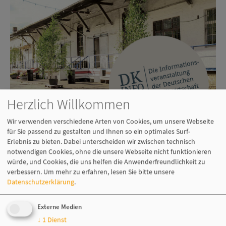
Herzlich Willkommen
Wir verwenden verschiedene Arten von Cookies, um unsere Webseite
für Sie passend zu gestalten und Ihnen so ein optimales Surf-
Nach über zwei Jahren Pandemie findet die
Erlebnis zu bieten. Dabei unterscheiden wir zwischen technisch
Informationsveranstaltung der Deutschen Kreditwirtschaft in Berlin
notwendigen Cookies, ohne die unsere Webseite nicht funktionieren
wieder in Präsenz statt. Sie dürfen sich auf eine Reihe von
würde, und Cookies, die uns helfen die Anwenderfreundlichkeit zu
spannenden Vorträgen und Diskussionen mit ausgewiesenen
verbessern.
Um mehr zu erfahren, lesen Sie bitte unsere
Expert:innen zu den neuesten Entwicklungen aus der
Datenschutzerklärung
.
Zahlungsverkehrsbranche freuen.
Externe Medien
Gespannt dürfen Sie außerdem auf die diesjährigen Locations sein,
denn die Deutsche Kreditwirtschaft lädt in diesem Jahr in den alten
↓
1
Dienst