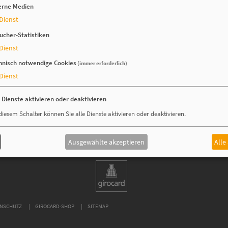
erne Medien
Mitgliederübersicht geht es
hier
entlang.
Dienst
ucher-Statistiken
Dienst
hnisch notwendige Cookies
(immer erforderlich)
Dienst
e Dienste aktivieren oder deaktivieren
diesem Schalter können Sie alle Dienste aktivieren oder deaktivieren.
Ausgewählte akzeptieren
Alle
NSCHUTZ
GIROCARD-SHOP
SITEMAP