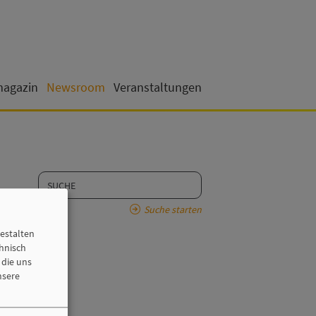
magazin
Newsroom
Veranstaltungen
Suche starten
estalten
chnisch
 die uns
nsere