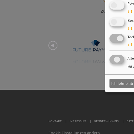
Ext
Zur vollständigen 
↓
1
Bes
↓
1
Tec
↓
1
All
Mit 
Ich lehne ab
KONTAKT
IMPRESSUM
GENDER-HINWEIS
DATE
Cookie Einstellungen ändern