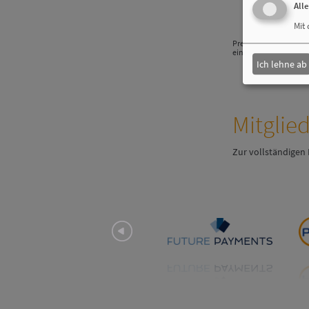
All
Mit 
Pressebild: Oliver H
ein. (Studio Monbijou,
Ich lehne ab
Mitglie
Zur vollständigen 