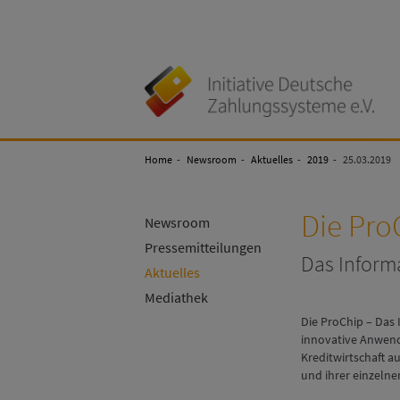
Initiative
Deutsche
Zahlungssysteme
Home
Newsroom
Aktuelles
2019
25.03.2019
e.V
Die Pro
Newsroom
Pressemitteilungen
Das Informa
Aktuelles
Mediathek
Die ProChip – Das 
innovative Anwend
Kreditwirtschaft a
und ihrer einzelnen