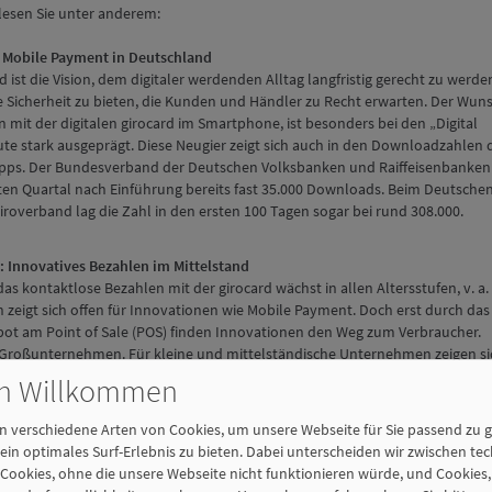
lesen Sie unter anderem:
 Mobile Payment in Deutschland
rd ist die Vision, dem digitaler werdenden Alltag langfristig gerecht zu werde
ie Sicherheit zu bieten, die Kunden und Händler zu Recht erwarten. Der Wun
mit der digitalen girocard im Smartphone, ist besonders bei den „Digital
te stark ausgeprägt. Diese Neugier zeigt sich auch in den Downloadzahlen 
pps. Der Bundesverband der Deutschen Volksbanken und Raiffeisenbanken
ten Quartal nach Einführung bereits fast 35.000 Downloads. Beim Deutsche
roverband lag die Zahl in den ersten 100 Tagen sogar bei rund 308.000.
: Innovatives Bezahlen im Mittelstand
as kontaktlose Bezahlen mit der girocard wächst in allen Altersstufen, v. a.
 zeigt sich offen für Innovationen wie Mobile Payment. Doch erst durch das
bot am Point of Sale (POS) finden Innovationen den Weg zum Verbraucher.
er Großunternehmen. Für kleine und mittelständische Unternehmen zeigen si
ngspotenziale. Dr. Ernst Stahl der ibi research GmbH gibt im Interview
ch Willkommen
geldlose Bezahlsysteme vermehrt dort Einzug halten.
 verschiedene Arten von Cookies, um unsere Webseite für Sie passend zu g
ein optimales Surf-Erlebnis zu bieten. Dabei unterscheiden wir zwischen te
säulen: Nicht die Innovationen fehlen, sondern der politische Wille
ookies, ohne die unsere Webseite nicht funktionieren würde, und Cookies,
rag fordert Stephan Kühn, Sprecher für Verkehrspolitik der Bundestagsfrak