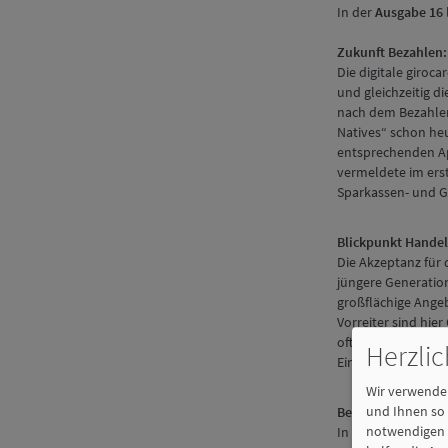
In der
Ausgabe 16
Zukunft Bezahlen:
Die digitale giroca
und gleichzeitig d
nach dem Bezahlen 
Natives“ schon heu
entsprechenden A
vermeldete im ers
Sparkassen- und Gi
Blickpunkt Handel
Die Akzeptanz für d
jüngere Generation
großflächige Ange
Vorreiter sind hi
oft noch Optimieru
Herzli
Einblicke, wie bar
Wir verwenden
und Ihnen so 
Bezahlen an E-Lade
notwendigen C
In seinem Gastbeit