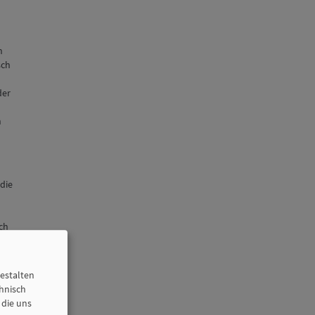
n
sch
der
n
 die
ch
estalten
chnisch
 die uns
tion